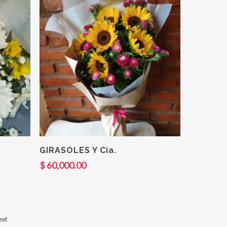
Añadir Al Carrito
GIRASOLES Y Cia.
$
60,000.00
ext