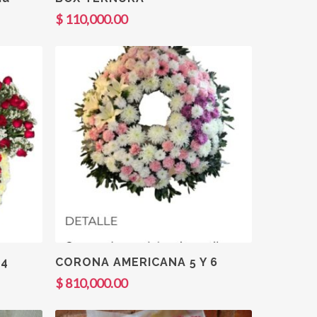
$
110,000.00
Añadir Al Carrito
 4
CORONA AMERICANA 5 Y 6
$
810,000.00