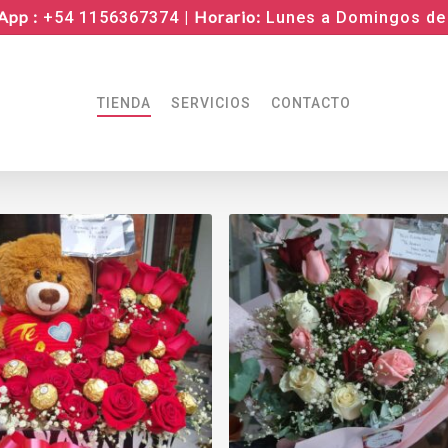
App :
Horario:
+54 1156367374 |
Lunes a Domingos de 
TIENDA
SERVICIOS
CONTACTO