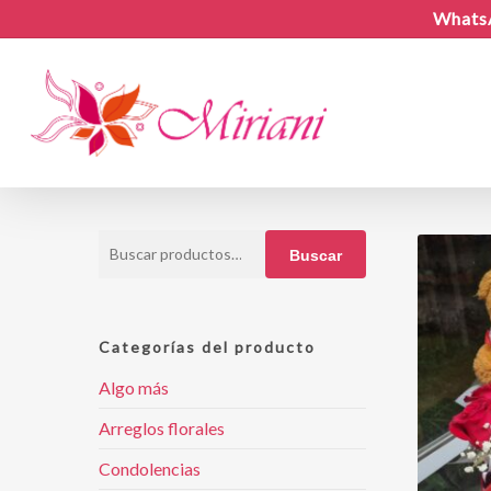
Skip
Whats
to
main
content
Buscar
Buscar
por:
Categorías del producto
Algo más
Arreglos florales
Condolencias