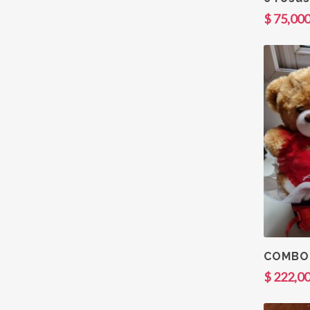
$
75,000
COMBO
$
222,00