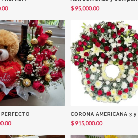
.00
$
95,000.00
Añadir Al Carrito
Añadir Al Carrito
 PERFECTO
CORONA AMERICANA 3 y
0.00
$
915,000.00