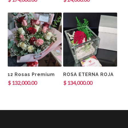
Añadir Al Carrito
Añadir Al Carrito
12 Rosas Premium
ROSA ETERNA ROJA
$
132,000.00
$
134,000.00