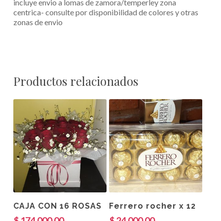
incluye envio a lomas de zamora/temperley zona
centrica- consulte por disponibilidad de colores y otras
zonas de envio
Productos relacionados
Añadir Al Carrito
Añadir Al Carrito
CAJA CON 16 ROSAS
Ferrero rocher x 12
$
174,000.00
$
24,000.00