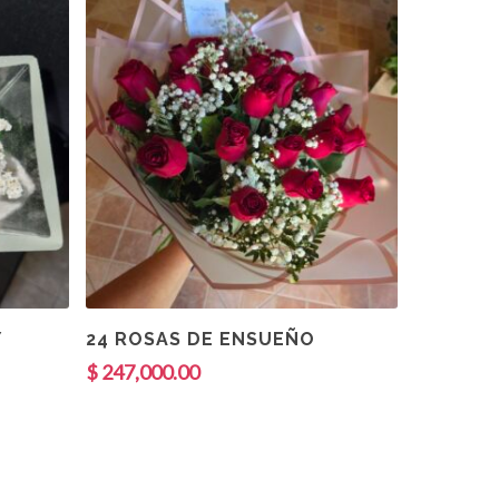
Añadir Al Carrito
Y
24 ROSAS DE ENSUEÑO
$
247,000.00