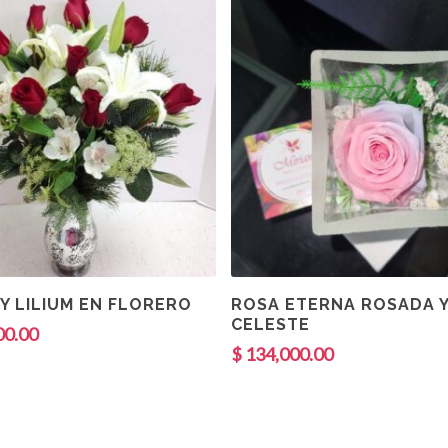
Añadir Al Carrito
Añadir Al Carrito
Y LILIUM EN FLORERO
ROSA ETERNA ROSADA 
CELESTE
00.00
$
134,000.00